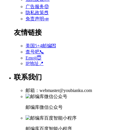
广告服务🤑
隐私政策📕
免责声明📣
友情链接
美国5+4邮编💌
查号吧📞
Emoji😇
IP地址📍
联系我们
邮箱：webmaster@youbianku.com
邮编库微信公众号
邮编库百度智能小程序