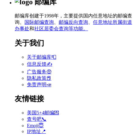
邮编库
邮编库创建于1998年，主要提供国内任意地址的邮编查
询、
国际邮编查询
、
邮编反向查询
、
任意地址所属街道
办事处
和
社区居委会查询等功能。
关于我们
关于邮编库📮
信息反馈✍
广告服务🤑
隐私政策📕
免责声明📣
友情链接
美国5+4邮编💌
查号吧📞
Emoji😇
IP地址📍