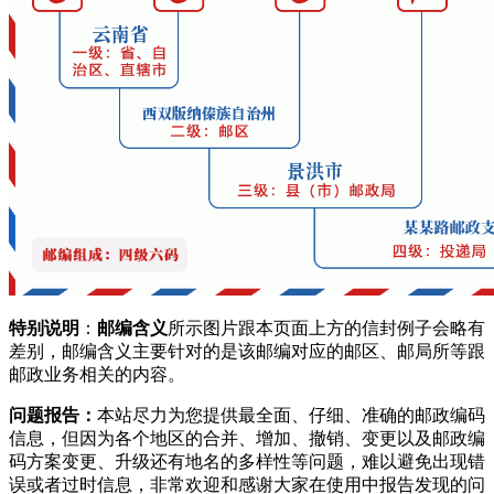
分场
云南省西双版纳傣族自治州景洪市
嘎洒镇景洪农场二
666109
分场制胶厂
云南省西双版纳傣族自治州景洪市
嘎洒镇景洪农场二
666109
分场机关
云南省西双版纳傣族自治州景洪市
嘎洒镇景洪农场五
666109
分场
云南省西双版纳傣族自治州景洪市
嘎洒镇景洪农场六
666109
分场
云南省西双版纳傣族自治州景洪市
嘎洒镇曼典村
666109
云南省西双版纳傣族自治州景洪市
嘎洒镇曼勉村
666109
云南省西双版纳傣族自治州景洪市
嘎洒镇曼弄枫村
666109
云南省西双版纳傣族自治州景洪市
嘎洒镇曼戈播村
666109
特别说明
：
邮编含义
所示图片跟本页面上方的信封例子会略有
云南省西双版纳傣族自治州景洪市
嘎洒镇曼掌宰村
666109
差别，邮编含义主要针对的是该邮编对应的邮区、邮局所等跟
云南省西双版纳傣族自治州景洪市
嘎洒镇曼播村
666109
邮政业务相关的内容。
云南省西双版纳傣族自治州景洪市
嘎洒镇曼景罕村
666109
问题报告：
本站尽力为您提供最全面、仔细、准确的邮政编码
云南省西双版纳傣族自治州景洪市
嘎洒镇曼达村
666109
信息，但因为各个地区的合并、增加、撤销、变更以及邮政编
云南省西双版纳傣族自治州景洪市
嘎洒镇沙药村
666109
码方案变更、升级还有地名的多样性等问题，难以避免出现错
云南省西双版纳傣族自治州景洪市
嘎洒镇纳板村
666109
误或者过时信息，非常欢迎和感谢大家在使用中报告发现的问