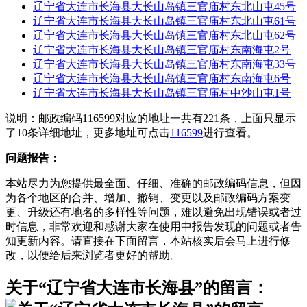
辽宁省大连市长海县大长山岛镇三官庙村东北山屯45号
辽宁省大连市长海县大长山岛镇三官庙村东北山屯61号
辽宁省大连市长海县大长山岛镇三官庙村东北山屯62号
辽宁省大连市长海县大长山岛镇三官庙村东南海屯2号
辽宁省大连市长海县大长山岛镇三官庙村东南海屯33号
辽宁省大连市长海县大长山岛镇三官庙村东南海屯6号
辽宁省大连市长海县大长山岛镇三官庙村中沙山屯1号
说明：邮政编码116599对应的地址一共有221条，上面只显示
了10条详细地址，更多地址可点击
116599
进行查看。
问题报告：
本站尽力为您提供最全面、仔细、准确的邮政编码信息，但因
为各个地区的合并、增加、撤销、变更以及邮政编码方案变
更、升级还有地名的多样性等问题，难以避免出现错误或者过
时信息，非常欢迎和感谢大家在使用中报告发现的问题或者告
知更新内容。请直接在下面留言，本站核实后会马上进行修
改，以便给后来浏览者更好的帮助。
关于“辽宁省大连市长海县”的留言：