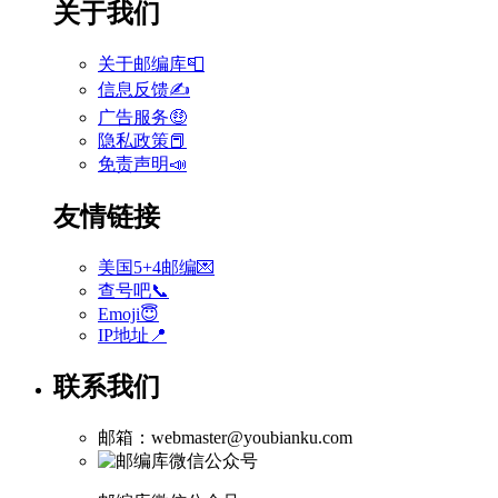
关于我们
关于邮编库📮
信息反馈✍
广告服务🤑
隐私政策📕
免责声明📣
友情链接
美国5+4邮编💌
查号吧📞
Emoji😇
IP地址📍
联系我们
邮箱：webmaster@youbianku.com