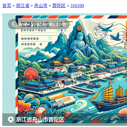
首页
»
浙江省
»
舟山市
»
普陀区
»
316100