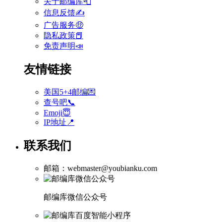
关于邮编库📮
信息反馈✍
广告服务🤑
隐私政策📕
免责声明📣
友情链接
美国5+4邮编💌
查号吧📞
Emoji😇
IP地址📍
联系我们
邮箱：webmaster@youbianku.com
邮编库微信公众号