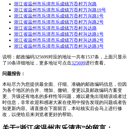
浙江省温州市乐清市乐成镇万岙村万兴路
浙江省温州市乐清市乐成镇万岙村万兴路19号
浙江省温州市乐清市乐成镇万岙村万兴路1号
浙江省温州市乐清市乐成镇万岙村万兴路2号
浙江省温州市乐清市乐成镇万岙村兴达路
浙江省温州市乐清市乐成镇万岙村兴达路1号
浙江省温州市乐清市乐成镇万岙村兴达路2号
浙江省温州市乐清市乐成镇万岙村兴达路3号
说明：邮政编码325699对应的地址一共有1537条，上面只显示
了10条详细地址，更多地址可点击
325699
进行查看。
问题报告：
本站尽力为您提供最全面、仔细、准确的邮政编码信息，但因
为各个地区的合并、增加、撤销、变更以及邮政编码方案变
更、升级还有地名的多样性等问题，难以避免出现错误或者过
时信息，非常欢迎和感谢大家在使用中报告发现的问题或者告
知更新内容。请直接在下面留言，本站核实后会马上进行修
改，以便给后来浏览者更好的帮助。
关于“浙江省温州市乐清市”的留言：