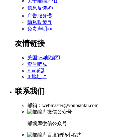
关于邮编库📮
信息反馈✍
广告服务🤑
隐私政策📕
免责声明📣
友情链接
美国5+4邮编💌
查号吧📞
Emoji😇
IP地址📍
联系我们
邮箱：webmaster@youbianku.com
邮编库微信公众号