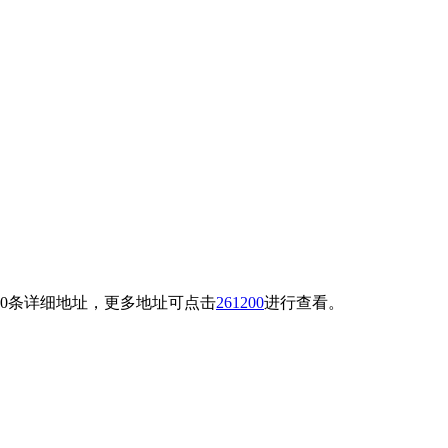
了10条详细地址，更多地址可点击
261200
进行查看。